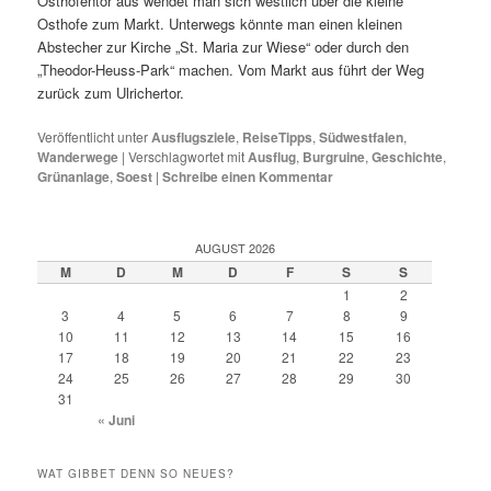
Osthofentor aus wendet man sich westlich über die kleine
Osthofe zum Markt. Unterwegs könnte man einen kleinen
Abstecher zur Kirche „St. Maria zur Wiese“ oder durch den
„Theodor-Heuss-Park“ machen. Vom Markt aus führt der Weg
zurück zum Ulrichertor.
Veröffentlicht unter
Ausflugsziele
,
ReiseTipps
,
Südwestfalen
,
Wanderwege
|
Verschlagwortet mit
Ausflug
,
Burgruine
,
Geschichte
,
Grünanlage
,
Soest
|
Schreibe einen Kommentar
AUGUST 2026
M
D
M
D
F
S
S
1
2
3
4
5
6
7
8
9
10
11
12
13
14
15
16
17
18
19
20
21
22
23
24
25
26
27
28
29
30
31
« Juni
WAT GIBBET DENN SO NEUES?