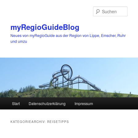
Zum
Zum
primären
sekundären
Such
Inhalt
Inhalt
springen
springen
myRegioGuideBlog
Neues von myRegioGuide aus der Region von Lippe, Emscher, Ruhr
und umzu
Hauptmenü
Start
Datenschutzerklärung
Impressum
KATEGORIEARCHIV:
REISETIPPS