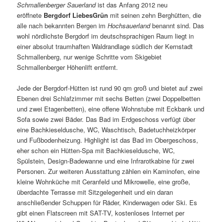
Schmallenberger Sauerland
ist das Anfang 2012 neu
eröffnete
Bergdorf LiebesGrün
mit seinen zehn Berghütten, die
alle nach bekannten Bergen im
Hochsauerland
benannt sind. Das
wohl nördlichste Bergdorf im deutschsprachigen Raum liegt in
einer absolut traumhaften Waldrandlage südlich der Kernstadt
Schmallenberg, nur wenige Schritte vom Skigebiet
Schmallenberger Höhenlift entfernt.
Jede der Bergdorf-Hütten ist rund 90 qm groß und bietet auf zwei
Ebenen drei Schlafzimmer mit sechs Betten (zwei Doppelbetten
und zwei Etagenbetten), eine offene Wohnstube mit Eckbank und
Sofa sowie zwei Bäder. Das Bad im Erdgeschoss verfügt über
eine Bachkieseldusche, WC, Waschtisch, Badetuchheizkörper
und Fußbodenheizung. Highlight ist das Bad im Obergeschoss,
eher schon ein Hütten-Spa mit Bachkieseldusche, WC,
Spülstein, Design-Badewanne und eine Infrarotkabine für zwei
Personen. Zur weiteren Ausstattung zählen ein Kaminofen, eine
kleine Wohnküche mit Ceranfeld und Mikrowelle, eine große,
überdachte Terrasse mit Sitzgelegenheit und ein daran
anschließender Schuppen für Räder, Kinderwagen oder Ski. Es
gibt einen Flatscreen mit SAT-TV, kostenloses Internet per