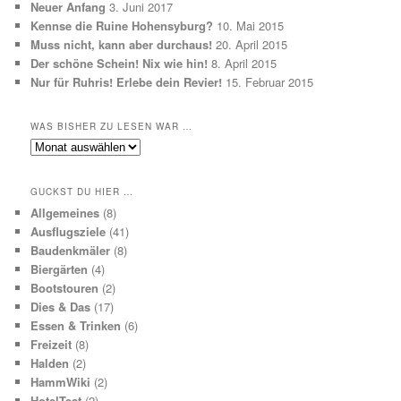
Neuer Anfang
3. Juni 2017
Kennse die Ruine Hohensyburg?
10. Mai 2015
Muss nicht, kann aber durchaus!
20. April 2015
Der schöne Schein! Nix wie hin!
8. April 2015
Nur für Ruhris! Erlebe dein Revier!
15. Februar 2015
WAS BISHER ZU LESEN WAR …
Was
bisher
zu
GUCKST DU HIER …
lesen
Allgemeines
(8)
war
Ausflugsziele
(41)
…
Baudenkmäler
(8)
Biergärten
(4)
Bootstouren
(2)
Dies & Das
(17)
Essen & Trinken
(6)
Freizeit
(8)
Halden
(2)
HammWiki
(2)
HotelTest
(2)