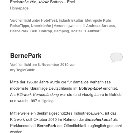
Ebelstraße 25a, 46242 Bottrop – Ebel
Homepage
Veröffentlicht unter
HotelTest
,
Industriekultur
,
Metropole Ruhr
,
ReiseTipps
,
Unterkünfte
|
Verschlagwortet mit
Andreas Strauss
,
BernePark
,
Bett
,
Bottrop
,
Camping
,
Hostel
|
1
Antwort
BernePark
Veröffentlicht am
8. November 2010
von
myRegioGuide
Mitte der 1950er Jahre wurde die für damalige Verhältnisse
modernste Kläranlage Deutschlands im
Bottrop-Ebel
errichtet.
Als
Klärwerk Bernemündung
war sie rund vierzig Jahre in Betrieb
und wurde 1997 stillgelegt.
Mittlerweile ein denkmalgeschütztes Industriebauwerk, ist das
Klärwerk seit Oktober 2010 im Rahmen der
Emscherkunst
als
Parklandschaft
BernePark
der Öffentlichkeit zugänglich gemacht
worden.