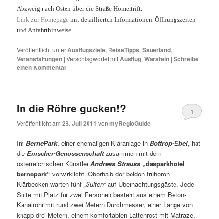
Abzweig nach Osten über die Straße Homertrift.
Link zur Homepage
mit detaillierten Informationen, Öffnungszeiten
und Anfahrthinweise.
Veröffentlicht unter
Ausflugsziele
,
ReiseTipps
,
Sauerland
,
Veranstaltungen
|
Verschlagwortet mit
Ausflug
,
Warstein
|
Schreibe
einen Kommentar
In die Röhre gucken!?
1
Veröffentlicht am
28. Juli 2011
von
myRegioGuide
Im
BernePark
, einer ehemaligen Kläranlage in
Bottrop-Ebel
, hat
die
Emscher-Genossenschaft
zusammen mit dem
österreichischen Künstler
Andreas Strauss
„dasparkhotel
bernepark“
verwirklicht. Oberhalb der beiden früheren
Klärbecken warten fünf
„Suiten“
auf Übernachtungsgäste. Jede
Suite mit Platz für zwei Personen besteht aus einem Beton-
Kanalrohr mit rund zwei Metern Durchmesser, einer Länge von
knapp drei Metern, einem komfortablen Lattenrost mit Matraze,