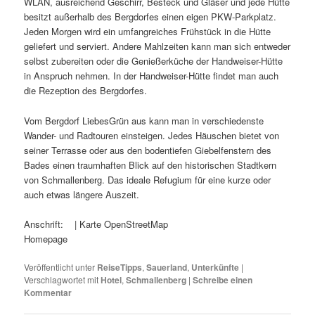
WLAN, ausreichend Geschirr, Besteck und Gläser und jede Hütte
besitzt außerhalb des Bergdorfes einen eigen PKW-Parkplatz.
Jeden Morgen wird ein umfangreiches Frühstück in die Hütte
geliefert und serviert. Andere Mahlzeiten kann man sich entweder
selbst zubereiten oder die Genießerküche der Handweiser-Hütte
in Anspruch nehmen. In der Handweiser-Hütte findet man auch
die Rezeption des Bergdorfes.
Vom Bergdorf LiebesGrün aus kann man in verschiedenste
Wander- und Radtouren einsteigen. Jedes Häuschen bietet von
seiner Terrasse oder aus den bodentiefen Giebelfenstern des
Bades einen traumhaften Blick auf den historischen Stadtkern
von Schmallenberg. Das ideale Refugium für eine kurze oder
auch etwas längere Auszeit.
Anschrift: | Karte OpenStreetMap
Homepage
Veröffentlicht unter
ReiseTipps
,
Sauerland
,
Unterkünfte
|
Verschlagwortet mit
Hotel
,
Schmallenberg
|
Schreibe einen
Kommentar