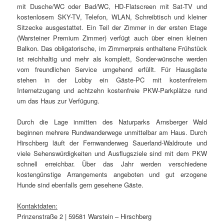
mit Dusche/WC oder Bad/WC, HD-Flatscreen mit Sat-TV und
kostenlosem SKY-TV, Telefon, WLAN, Schreibtisch und kleiner
Sitzecke ausgestattet. Ein Teil der Zimmer in der ersten Etage
(Warsteiner Premium Zimmer) verfügt auch über einen kleinen
Balkon. Das obligatorische, im Zimmerpreis enthaltene Frühstück
ist reichhaltig und mehr als komplett, Sonder-wünsche werden
vom freundlichen Service umgehend erfüllt. Für Hausgäste
stehen in der Lobby ein Gäste-PC mit kostenfreiem
Internetzugang und achtzehn kostenfreie PKW-Parkplätze rund
um das Haus zur Verfügung.
Durch die Lage inmitten des Naturparks Arnsberger Wald
beginnen mehrere Rundwanderwege unmittelbar am Haus. Durch
Hirschberg läuft der Fernwanderweg Sauerland-Waldroute und
viele Sehenswürdigkeiten und Ausflugsziele sind mit dem PKW
schnell erreichbar. Über das Jahr werden verschiedene
kostengünstige Arrangements angeboten und gut erzogene
Hunde sind ebenfalls gern gesehene Gäste.
Kontaktdaten:
Prinzenstraße 2 | 59581 Warstein – Hirschberg