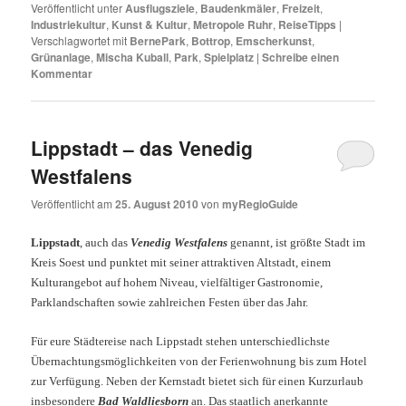
Veröffentlicht unter
Ausflugsziele
,
Baudenkmäler
,
Freizeit
,
Industriekultur
,
Kunst & Kultur
,
Metropole Ruhr
,
ReiseTipps
|
Verschlagwortet mit
BernePark
,
Bottrop
,
Emscherkunst
,
Grünanlage
,
Mischa Kuball
,
Park
,
Spielplatz
|
Schreibe einen
Kommentar
Lippstadt – das Venedig
Westfalens
Veröffentlicht am
25. August 2010
von
myRegioGuide
Lippstadt
, auch das
Venedig Westfalens
genannt, ist größte Stadt im
Kreis Soest und punktet mit seiner attraktiven Altstadt, einem
Kulturangebot auf hohem Niveau, vielfältiger Gastronomie,
Parklandschaften sowie zahlreichen Festen über das Jahr.
Für eure Städtereise nach Lippstadt stehen unterschiedlichste
Übernachtungsmöglichkeiten von der Ferienwohnung bis zum Hotel
zur Verfügung. Neben der Kernstadt bietet sich für einen Kurzurlaub
insbesondere
Bad Waldliesborn
an. Das staatlich anerkannte