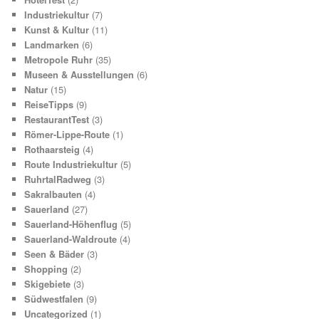
Industriekultur
(7)
Kunst & Kultur
(11)
Landmarken
(6)
Metropole Ruhr
(35)
Museen & Ausstellungen
(6)
Natur
(15)
ReiseTipps
(9)
RestaurantTest
(3)
Römer-Lippe-Route
(1)
Rothaarsteig
(4)
Route Industriekultur
(5)
RuhrtalRadweg
(3)
Sakralbauten
(4)
Sauerland
(27)
Sauerland-Höhenflug
(5)
Sauerland-Waldroute
(4)
Seen & Bäder
(3)
Shopping
(2)
Skigebiete
(3)
Südwestfalen
(9)
Uncategorized
(1)