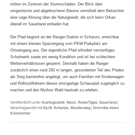
mitten im Zentrum der Sturmschäden. Der Blick über
umgestürzte und abgebrochene Bäume vermittelt dem Betrachter
eine vage Ahnung über die Naturgewalt, die sich beim Orkan
überall im Sauerland entladen hat.
Der Pfad beginnt an der Ranger-Station in Schanze, erreichbar
mit einem kleinen Spaziergang vom PKW-Parkplatz am
Ortseingang aus. Der eigentliche Pfad erfordert vernünftiges
Schuhwerk sowie ein wenig Kondition und ist bei schlechten
Wetterverhältnissen gesperrt. Deshalb haben die Ranger
zusätzlich einen rund 250 m langen, gesonderten Teil des Pfades
als Steg barrierefrei angelegt, um auch Familien mit Kinderwagen
und Rollstuhlfahrern dieses einzigartige Schauspiel zugänglich zu
machen und den Mythos Wald hautnah zu erleben.
Veröffentlicht unter
Ausflugsziele
,
Natur
,
ReiseTipps
,
Sauerland
|
Verschlagwortet mit
Kyrill
,
Schanze
,
Wanderweg
|
Schreibe einen
Kommentar