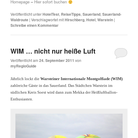
Homepage
–
Hier sofort buchen
Veröffentlicht unter
HotelTest
,
ReiseTipps
,
Sauerland
,
Sauerland-
Waldroute
|
Verschlagwortet mit
Hirschberg
,
Hotel
,
Warstein
|
Schreibe einen Kommentar
WIM … nicht nur heiße Luft
Veröffentlicht am
24. September 2011
von
myRegioGuide
Jährlich lockt die
Warsteiner Internationale Montgolfiade (WIM)
zahlreiche Gäste in das Sauerland. Das Städtchen Warstein im
südlichen Kreis Soest wird dann zum Mekka der Heißluftballon-
Enthusiasten.