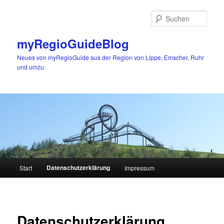
Zum
primären
Such
Inhalt
springen
myRegioGuideBlog
Neues von myRegioGuide aus der Region von Lippe, Emscher, Ruhr
und umzu
Hauptmenü
Datenschutzerklärung
Start
Impressum
Datenschutzerklärung