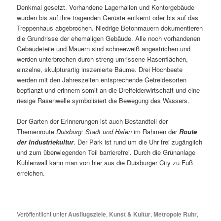
Denkmal gesetzt. Vorhandene Lagerhallen und Kontorgebäude
wurden bis auf ihre tragenden Gerüste entkernt oder bis auf das
Treppenhaus abgebrochen. Niedrige Betonmauern dokumentieren
die Grundrisse der ehemaligen Gebäude. Alle noch vorhandenen
Gebäudeteile und Mauern sind schneeweiß angestrichen und
werden unterbrochen durch streng umrissene Rasenflächen,
einzelne, skulpturartig inszenierte Bäume. Drei Hochbeete
werden mit den Jahreszeiten entsprechende Getreidesorten
bepflanzt und erinnern somit an die Dreifelderwirtschaft und eine
riesige Rasenwelle symbolisiert die Bewegung des Wassers.
Der Garten der Erinnerungen ist auch Bestandteil der
Themenroute
Duisburg: Stadt und Hafen
im Rahmen der
Route
der Industriekultur
. Der Park ist rund um die Uhr frei zugänglich
und zum überwiegenden Teil barrierefrei. Durch die Grünanlage
Kuhlenwall kann man von hier aus die Duisburger City zu Fuß
erreichen.
Veröffentlicht unter
Ausflugsziele
,
Kunst & Kultur
,
Metropole Ruhr
,