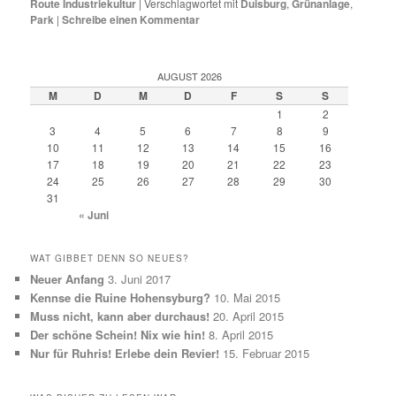
Route Industriekultur
|
Verschlagwortet mit
Duisburg
,
Grünanlage
,
Park
|
Schreibe einen Kommentar
AUGUST 2026
M
D
M
D
F
S
S
1
2
3
4
5
6
7
8
9
10
11
12
13
14
15
16
17
18
19
20
21
22
23
24
25
26
27
28
29
30
31
« Juni
WAT GIBBET DENN SO NEUES?
Neuer Anfang
3. Juni 2017
Kennse die Ruine Hohensyburg?
10. Mai 2015
Muss nicht, kann aber durchaus!
20. April 2015
Der schöne Schein! Nix wie hin!
8. April 2015
Nur für Ruhris! Erlebe dein Revier!
15. Februar 2015