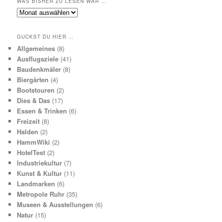
WAS BISHER ZU LESEN WAR …
Was
bisher
zu
GUCKST DU HIER …
lesen
Allgemeines
(8)
war
Ausflugsziele
(41)
…
Baudenkmäler
(8)
Biergärten
(4)
Bootstouren
(2)
Dies & Das
(17)
Essen & Trinken
(6)
Freizeit
(8)
Halden
(2)
HammWiki
(2)
HotelTest
(2)
Industriekultur
(7)
Kunst & Kultur
(11)
Landmarken
(6)
Metropole Ruhr
(35)
Museen & Ausstellungen
(6)
Natur
(15)