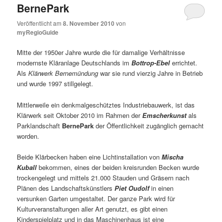
BernePark
Veröffentlicht am
8. November 2010
von
myRegioGuide
Mitte der 1950er Jahre wurde die für damalige Verhältnisse
modernste Kläranlage Deutschlands im
Bottrop-Ebel
errichtet.
Als
Klärwerk Bernemündung
war sie rund vierzig Jahre in Betrieb
und wurde 1997 stillgelegt.
Mittlerweile ein denkmalgeschütztes Industriebauwerk, ist das
Klärwerk seit Oktober 2010 im Rahmen der
Emscherkunst
als
Parklandschaft
BernePark
der Öffentlichkeit zugänglich gemacht
worden.
Beide Klärbecken haben eine Lichtinstallation von
Mischa
Kuball
bekommen, eines der beiden kreisrunden Becken wurde
trockengelegt und mittels 21.000 Stauden und Gräsern nach
Plänen des Landschaftskünstlers
Piet Oudolf
in einen
versunken Garten umgestaltet. Der ganze Park wird für
Kulturveranstaltungen aller Art genutzt, es gibt einen
Kinderspielplatz und in das Maschinenhaus ist eine