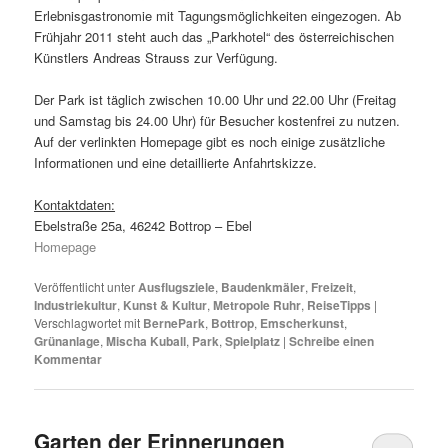
Erlebnisgastronomie mit Tagungsmöglichkeiten eingezogen. Ab
Frühjahr 2011 steht auch das „Parkhotel“ des österreichischen
Künstlers Andreas Strauss zur Verfügung.
Der Park ist täglich zwischen 10.00 Uhr und 22.00 Uhr (Freitag
und Samstag bis 24.00 Uhr) für Besucher kostenfrei zu nutzen.
Auf der verlinkten Homepage gibt es noch einige zusätzliche
Informationen und eine detaillierte Anfahrtskizze.
Kontaktdaten:
Ebelstraße 25a, 46242 Bottrop – Ebel
Homepage
Veröffentlicht unter
Ausflugsziele
,
Baudenkmäler
,
Freizeit
,
Industriekultur
,
Kunst & Kultur
,
Metropole Ruhr
,
ReiseTipps
|
Verschlagwortet mit
BernePark
,
Bottrop
,
Emscherkunst
,
Grünanlage
,
Mischa Kuball
,
Park
,
Spielplatz
|
Schreibe einen
Kommentar
Garten der Erinnerungen