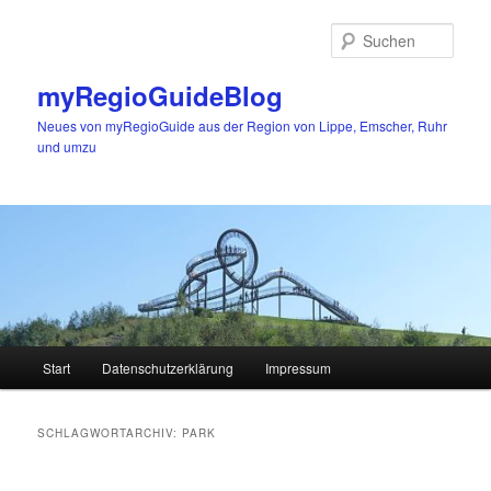
Zum
Zum
primären
sekundären
Such
Inhalt
Inhalt
springen
springen
myRegioGuideBlog
Neues von myRegioGuide aus der Region von Lippe, Emscher, Ruhr
und umzu
Hauptmenü
Start
Datenschutzerklärung
Impressum
SCHLAGWORTARCHIV:
PARK