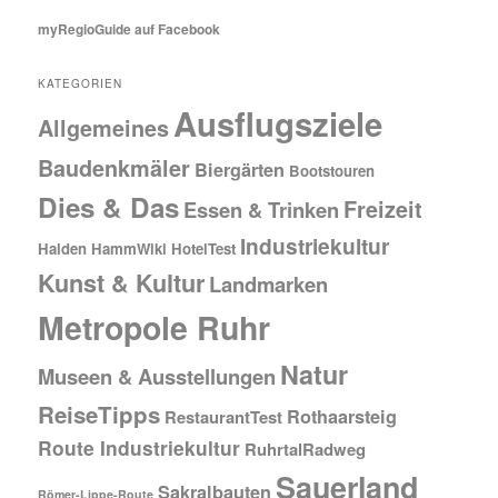
myRegioGuide auf Facebook
KATEGORIEN
Ausflugsziele
Allgemeines
Baudenkmäler
Biergärten
Bootstouren
Dies & Das
Freizeit
Essen & Trinken
Industriekultur
Halden
HammWiki
HotelTest
Kunst & Kultur
Landmarken
Metropole Ruhr
Natur
Museen & Ausstellungen
ReiseTipps
Rothaarsteig
RestaurantTest
Route Industriekultur
RuhrtalRadweg
Sauerland
Sakralbauten
Römer-Lippe-Route