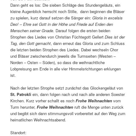
Dann geht es los: Die sieben Schläge des Stundengeläuts, ein
kleine Augenblick herrscht noch Stille, dann beginnen die Bläser
zu spielen, kurz darauf setzen die Sänger ein:
Gloria in excelsis
Deo! – Ehre sei Gott in der Höhe und Friede auf Erden den
Menschen seiner Gnade.
Darauf folgen die ersten beiden
Strophen des Liedes von Christian Füchtegott Gellert
Dies ist der
Tag, den Gott gemacht
, dann erneut das Gloria und zum Schluss
die letzten beiden Strophen des Liedes. Dabei wechseln Chor
und Bläser zwischendurch jeweils die Turmseiten (Westen –
Norden – Osten – Süden), so dass die weihnachtliche
Lobpreisung am Ende in alle vier Himmelsrichtungen erklungen
ist.
Nach der letzten Strophe setzt zunächst das Glockengeläut von
St. Patrokli
ein, dann folgen nach und nach alle anderen Soester
Kirchen. Kurz vorher schallt es noch
Frohe Weihnachten
vom
Turm herunter,
Frohe Weihnachten
ruft die Menge unten zurück
und begibt sich dann stimmungsvoll vorbereitet auf den Weg zum
heimatlichen Weihnachtsabend.
Standort: