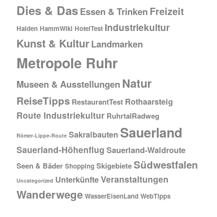
Dies & Das
Freizeit
Essen & Trinken
Industriekultur
Halden
HammWiki
HotelTest
Kunst & Kultur
Landmarken
Metropole Ruhr
Natur
Museen & Ausstellungen
ReiseTipps
Rothaarsteig
RestaurantTest
Route Industriekultur
RuhrtalRadweg
Sauerland
Sakralbauten
Römer-Lippe-Route
Sauerland-Höhenflug
Sauerland-Waldroute
Südwestfalen
Seen & Bäder
Skigebiete
Shopping
Veranstaltungen
Unterkünfte
Uncategorized
Wanderwege
WasserEisenLand
WebTipps