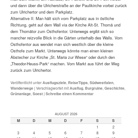
und dann über die Ulricherstraße an der Paulikirche vorbei zurück
zum Ulrichertor und dem Parkplatz.
Alternative II: Man hält sich vom Parkplatz aus in östliche
Richtung, geht auf dem Wall via der Kirche Alt-St. Thomä und
dem Thomätor zum Osthofentor. Unterwegs ergibt sich so
mancher reizvolle Blick in die Gärten unterhalb des Walls. Vom
Osthofentor aus wendet man sich westlich über die kleine
Osthofe zum Markt. Unterwegs könnte man einen kleinen
Abstecher zur Kirche „St. Maria zur Wiese“ oder durch den
„Theodor-Heuss-Park“ machen. Vom Markt aus führt der Weg
zurück zum Ulrichertor.
Veröffentlicht unter
Ausflugsziele
,
ReiseTipps
,
Südwestfalen
,
Wanderwege
|
Verschlagwortet mit
Ausflug
,
Burgruine
,
Geschichte
,
Grünanlage
,
Soest
|
Schreibe einen Kommentar
AUGUST 2026
M
D
M
D
F
S
S
1
2
3
4
5
6
7
8
9