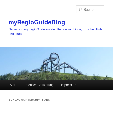
Zum
Zum
primären
sekundären
Such
Inhalt
Inhalt
springen
springen
myRegioGuideBlog
Neues von myRegioGuide aus der Region von Lippe, Emscher, Ruhr
und umzu
Hauptmenü
Start
Datenschutzerklärung
Impressum
SCHLAGWORTARCHIV:
SOEST