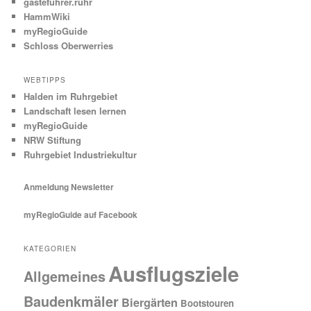
gästeführer.ruhr
HammWiki
myRegioGuide
Schloss Oberwerries
WEBTIPPS
Halden im Ruhrgebiet
Landschaft lesen lernen
myRegioGuide
NRW Stiftung
Ruhrgebiet Industriekultur
Anmeldung Newsletter
myRegioGuide auf Facebook
KATEGORIEN
Ausflugsziele
Allgemeines
Baudenkmäler
Biergärten
Bootstouren