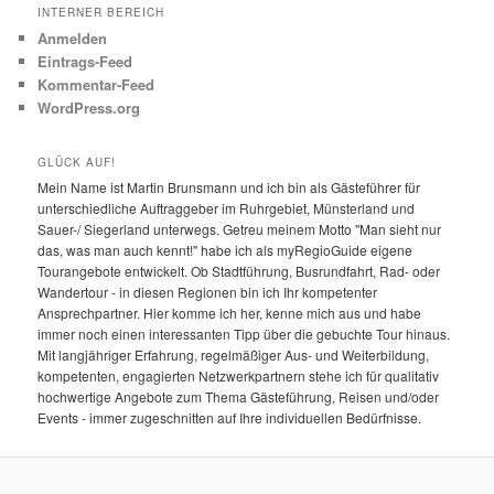
INTERNER BEREICH
Anmelden
Eintrags-Feed
Kommentar-Feed
WordPress.org
GLÜCK AUF!
Mein Name ist Martin Brunsmann und ich bin als Gästeführer für
unterschiedliche Auftraggeber im Ruhrgebiet, Münsterland und
Sauer-/ Siegerland unterwegs. Getreu meinem Motto "Man sieht nur
das, was man auch kennt!" habe ich als myRegioGuide eigene
Tourangebote entwickelt. Ob Stadtführung, Busrundfahrt, Rad- oder
Wandertour - in diesen Regionen bin ich Ihr kompetenter
Ansprechpartner. Hier komme ich her, kenne mich aus und habe
immer noch einen interessanten Tipp über die gebuchte Tour hinaus.
Mit langjähriger Erfahrung, regelmäßiger Aus- und Weiterbildung,
kompetenten, engagierten Netzwerkpartnern stehe ich für qualitativ
hochwertige Angebote zum Thema Gästeführung, Reisen und/oder
Events - immer zugeschnitten auf Ihre individuellen Bedürfnisse.