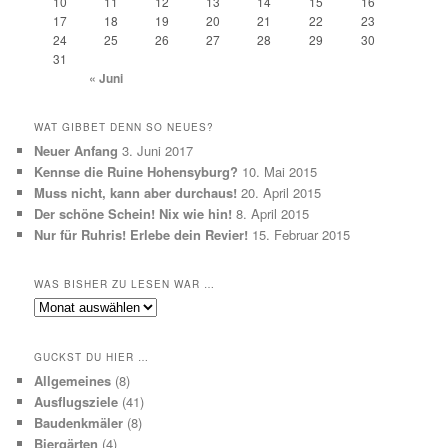
10
11
12
13
14
15
16
17
18
19
20
21
22
23
24
25
26
27
28
29
30
31
« Juni
WAT GIBBET DENN SO NEUES?
Neuer Anfang
3. Juni 2017
Kennse die Ruine Hohensyburg?
10. Mai 2015
Muss nicht, kann aber durchaus!
20. April 2015
Der schöne Schein! Nix wie hin!
8. April 2015
Nur für Ruhris! Erlebe dein Revier!
15. Februar 2015
WAS BISHER ZU LESEN WAR …
Was
bisher
zu
GUCKST DU HIER …
lesen
Allgemeines
(8)
war
Ausflugsziele
(41)
…
Baudenkmäler
(8)
Biergärten
(4)