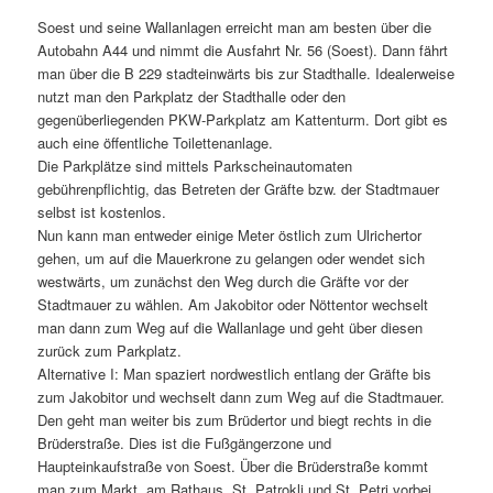
Soest und seine Wallanlagen erreicht man am besten über die
Autobahn A44 und nimmt die Ausfahrt Nr. 56 (Soest). Dann fährt
man über die B 229 stadteinwärts bis zur Stadthalle. Idealerweise
nutzt man den Parkplatz der Stadthalle oder den
gegenüberliegenden PKW-Parkplatz am Kattenturm. Dort gibt es
auch eine öffentliche Toilettenanlage.
Die Parkplätze sind mittels Parkscheinautomaten
gebührenpflichtig, das Betreten der Gräfte bzw. der Stadtmauer
selbst ist kostenlos.
Nun kann man entweder einige Meter östlich zum Ulrichertor
gehen, um auf die Mauerkrone zu gelangen oder wendet sich
westwärts, um zunächst den Weg durch die Gräfte vor der
Stadtmauer zu wählen. Am Jakobitor oder Nöttentor wechselt
man dann zum Weg auf die Wallanlage und geht über diesen
zurück zum Parkplatz.
Alternative I: Man spaziert nordwestlich entlang der Gräfte bis
zum Jakobitor und wechselt dann zum Weg auf die Stadtmauer.
Den geht man weiter bis zum Brüdertor und biegt rechts in die
Brüderstraße. Dies ist die Fußgängerzone und
Haupteinkaufstraße von Soest. Über die Brüderstraße kommt
man zum Markt, am Rathaus, St. Patrokli und St. Petri vorbei