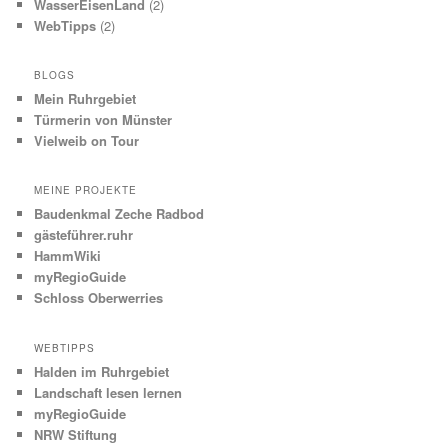
WasserEisenLand
(2)
WebTipps
(2)
BLOGS
Mein Ruhrgebiet
Türmerin von Münster
Vielweib on Tour
MEINE PROJEKTE
Baudenkmal Zeche Radbod
gästeführer.ruhr
HammWiki
myRegioGuide
Schloss Oberwerries
WEBTIPPS
Halden im Ruhrgebiet
Landschaft lesen lernen
myRegioGuide
NRW Stiftung