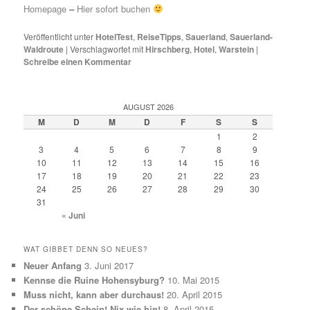
Homepage
–
Hier sofort buchen
Veröffentlicht unter
HotelTest
,
ReiseTipps
,
Sauerland
,
Sauerland-
Waldroute
|
Verschlagwortet mit
Hirschberg
,
Hotel
,
Warstein
|
Schreibe einen Kommentar
AUGUST 2026
M
D
M
D
F
S
S
1
2
3
4
5
6
7
8
9
10
11
12
13
14
15
16
17
18
19
20
21
22
23
24
25
26
27
28
29
30
31
« Juni
WAT GIBBET DENN SO NEUES?
Neuer Anfang
3. Juni 2017
Kennse die Ruine Hohensyburg?
10. Mai 2015
Muss nicht, kann aber durchaus!
20. April 2015
Der schöne Schein! Nix wie hin!
8. April 2015