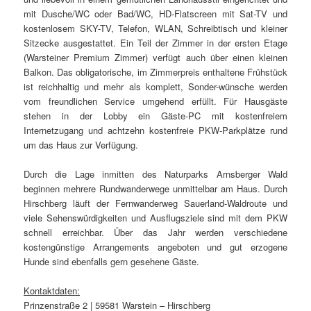
mit Dusche/WC oder Bad/WC, HD-Flatscreen mit Sat-TV und
kostenlosem SKY-TV, Telefon, WLAN, Schreibtisch und kleiner
Sitzecke ausgestattet. Ein Teil der Zimmer in der ersten Etage
(Warsteiner Premium Zimmer) verfügt auch über einen kleinen
Balkon. Das obligatorische, im Zimmerpreis enthaltene Frühstück
ist reichhaltig und mehr als komplett, Sonder-wünsche werden
vom freundlichen Service umgehend erfüllt. Für Hausgäste
stehen in der Lobby ein Gäste-PC mit kostenfreiem
Internetzugang und achtzehn kostenfreie PKW-Parkplätze rund
um das Haus zur Verfügung.
Durch die Lage inmitten des Naturparks Arnsberger Wald
beginnen mehrere Rundwanderwege unmittelbar am Haus. Durch
Hirschberg läuft der Fernwanderweg Sauerland-Waldroute und
viele Sehenswürdigkeiten und Ausflugsziele sind mit dem PKW
schnell erreichbar. Über das Jahr werden verschiedene
kostengünstige Arrangements angeboten und gut erzogene
Hunde sind ebenfalls gern gesehene Gäste.
Kontaktdaten:
Prinzenstraße 2 | 59581 Warstein – Hirschberg