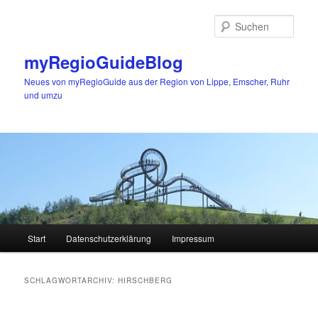
Zum
Zum
primären
sekundären
Such
Inhalt
Inhalt
springen
springen
myRegioGuideBlog
Neues von myRegioGuide aus der Region von Lippe, Emscher, Ruhr
und umzu
Hauptmenü
Start
Datenschutzerklärung
Impressum
SCHLAGWORTARCHIV:
HIRSCHBERG