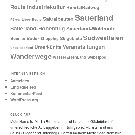
Route Industriekultur
RuhrtalRadweg
Sauerland
Sakralbauten
Römer-Lippe-Route
Sauerland-Höhenflug
Sauerland-Waldroute
Südwestfalen
Seen & Bäder
Skigebiete
Shopping
Veranstaltungen
Unterkünfte
Uncategorized
Wanderwege
WasserEisenLand
WebTipps
INTERNER BEREICH
Anmelden
Eintrags-Feed
Kommentar-Feed
WordPress.org
GLÜCK AUF!
Mein Name ist Martin Brunsmann und ich bin als Gästeführer für
unterschiedliche Auftraggeber im Ruhrgebiet, Münsterland und
Sauer-/ Siegerland unterwegs. Getreu meinem Motto "Man sieht nur