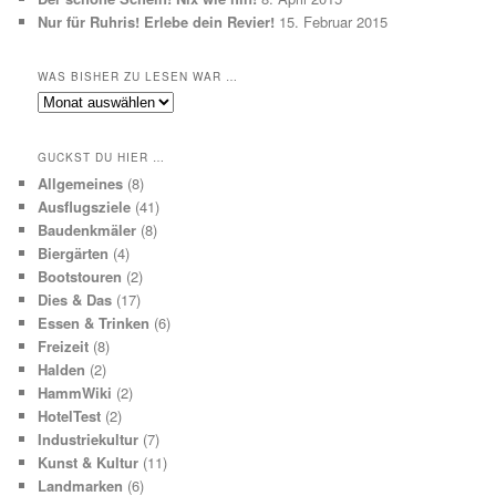
Nur für Ruhris! Erlebe dein Revier!
15. Februar 2015
WAS BISHER ZU LESEN WAR …
Was
bisher
zu
GUCKST DU HIER …
lesen
Allgemeines
(8)
war
Ausflugsziele
(41)
…
Baudenkmäler
(8)
Biergärten
(4)
Bootstouren
(2)
Dies & Das
(17)
Essen & Trinken
(6)
Freizeit
(8)
Halden
(2)
HammWiki
(2)
HotelTest
(2)
Industriekultur
(7)
Kunst & Kultur
(11)
Landmarken
(6)