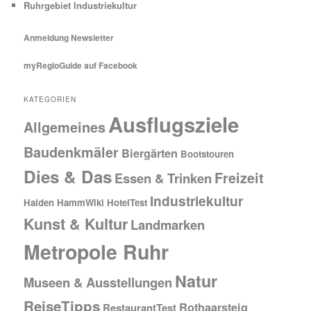
Ruhrgebiet Industriekultur
Anmeldung Newsletter
myRegioGuide auf Facebook
KATEGORIEN
Ausflugsziele
Allgemeines
Baudenkmäler
Biergärten
Bootstouren
Dies & Das
Freizeit
Essen & Trinken
Industriekultur
Halden
HammWiki
HotelTest
Kunst & Kultur
Landmarken
Metropole Ruhr
Natur
Museen & Ausstellungen
ReiseTipps
Rothaarsteig
RestaurantTest