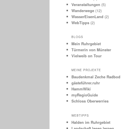
Veranstaltungen
(5)
Wanderwege
(12)
WasserEisenLand
(2)
WebTipps
(2)
BLOGS
Mein Ruhrgebiet
Türmerin von Münster
Vielweib on Tour
MEINE PROJEKTE
Baudenkmal Zeche Radbod
gästeführer.ruhr
HammWiki
myRegioGuide
Schloss Oberwerries
WEBTIPPS
Halden im Ruhrgebiet
Landschaft lesen lernen