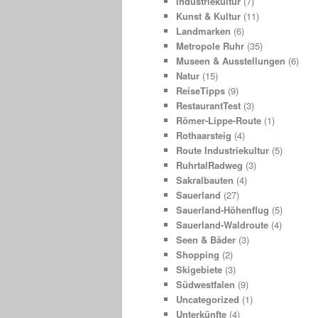
Industriekultur
(7)
Kunst & Kultur
(11)
Landmarken
(6)
Metropole Ruhr
(35)
Museen & Ausstellungen
(6)
Natur
(15)
ReiseTipps
(9)
RestaurantTest
(3)
Römer-Lippe-Route
(1)
Rothaarsteig
(4)
Route Industriekultur
(5)
RuhrtalRadweg
(3)
Sakralbauten
(4)
Sauerland
(27)
Sauerland-Höhenflug
(5)
Sauerland-Waldroute
(4)
Seen & Bäder
(3)
Shopping
(2)
Skigebiete
(3)
Südwestfalen
(9)
Uncategorized
(1)
Unterkünfte
(4)