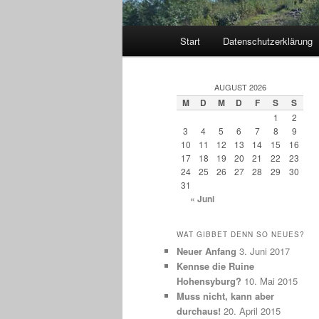
Hauptmenü
Start
Datenschutzerklärung
AUGUST 2026
M
D
M
D
F
S
S
1
2
3
4
5
6
7
8
9
10
11
12
13
14
15
16
17
18
19
20
21
22
23
24
25
26
27
28
29
30
31
« Juni
WAT GIBBET DENN SO NEUES?
Neuer Anfang
3. Juni 2017
Kennse die Ruine
Hohensyburg?
10. Mai 2015
Muss nicht, kann aber
durchaus!
20. April 2015