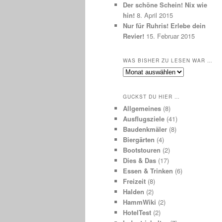
Der schöne Schein! Nix wie
hin!
8. April 2015
Nur für Ruhris! Erlebe dein
Revier!
15. Februar 2015
WAS BISHER ZU LESEN WAR …
Was
bisher
zu
GUCKST DU HIER …
lesen
Allgemeines
(8)
war
Ausflugsziele
(41)
…
Baudenkmäler
(8)
Biergärten
(4)
Bootstouren
(2)
Dies & Das
(17)
Essen & Trinken
(6)
Freizeit
(8)
Halden
(2)
HammWiki
(2)
HotelTest
(2)