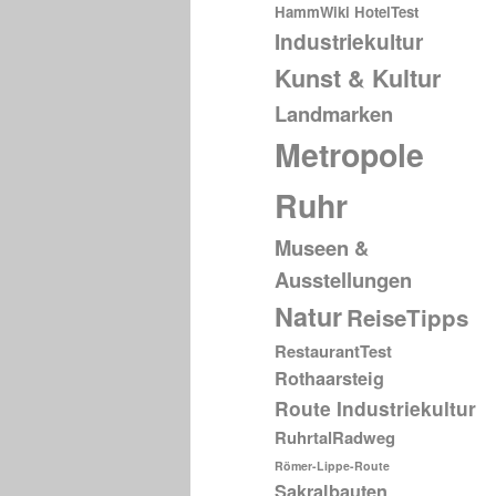
HammWiki
HotelTest
Industriekultur
Kunst & Kultur
Landmarken
Metropole
Ruhr
Museen &
Ausstellungen
Natur
ReiseTipps
RestaurantTest
Rothaarsteig
Route Industriekultur
RuhrtalRadweg
Römer-Lippe-Route
Sakralbauten