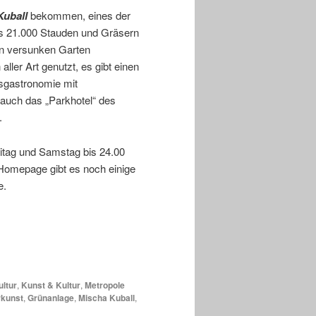
Kuball
bekommen, eines der
ls 21.000 Stauden und Gräsern
en versunken Garten
ller Art genutzt, es gibt einen
isgastronomie mit
auch das „Parkhotel“ des
.
eitag und Samstag bis 24.00
 Homepage gibt es noch einige
e.
ultur
,
Kunst & Kultur
,
Metropole
kunst
,
Grünanlage
,
Mischa Kuball
,