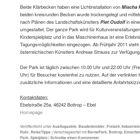
Beide Klärbecken haben eine Lichtinstallation von
Mischa 
beiden kreisrunden Becken wurde trockengelegt und mitte
nach Plänen des Landschaftskünstlers
Piet Oudolf
in ein
umgestaltet. Der ganze Park wird für Kulturveranstaltungen a
Kinderspielplatz und in das Maschinenhaus ist eine Erlebn
Tagungsmöglichkeiten eingezogen. Ab Frühjahr 2011 steht 
österreichischen Künstlers Andreas Strauss zur Verfügung
Der Park ist täglich zwischen 10.00 Uhr und 22.00 Uhr (Fr
Uhr) für Besucher kostenfrei zu nutzen. Auf der verlinkten
zusätzliche Informationen und eine detaillierte Anfahrtskizz
Kontaktdaten:
Ebelstraße 25a, 46242 Bottrop – Ebel
Homepage
Veröffentlicht unter
Ausflugsziele
,
Baudenkmäler
,
Freizeit
,
Industriek
Ruhr
,
ReiseTipps
|
Verschlagwortet mit
BernePark
,
Bottrop
,
Emscher
Park
,
Spielplatz
|
Schreibe einen Kommentar