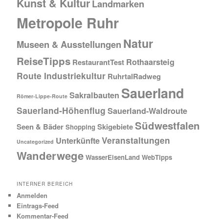
Kunst & Kultur
Landmarken
Metropole Ruhr
Natur
Museen & Ausstellungen
ReiseTipps
Rothaarsteig
RestaurantTest
Route Industriekultur
RuhrtalRadweg
Sauerland
Sakralbauten
Römer-Lippe-Route
Sauerland-Höhenflug
Sauerland-Waldroute
Südwestfalen
Seen & Bäder
Skigebiete
Shopping
Veranstaltungen
Unterkünfte
Uncategorized
Wanderwege
WasserEisenLand
WebTipps
INTERNER BEREICH
Anmelden
Eintrags-Feed
Kommentar-Feed