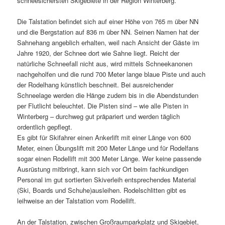
schneesichersten Skigebiete in der Region Winterberg.
Die Talstation befindet sich auf einer Höhe von 765 m über NN
und die Bergstation auf 836 m über NN. Seinen Namen hat der
Sahnehang angeblich erhalten, weil nach Ansicht der Gäste im
Jahre 1920, der Schnee dort wie Sahne liegt. Reicht der
natürliche Schneefall nicht aus, wird mittels Schneekanonen
nachgeholfen und die rund 700 Meter lange blaue Piste und auch
der Rodelhang künstlich beschneit. Bei ausreichender
Schneelage werden die Hänge zudem bis in die Abendstunden
per Flutlicht beleuchtet. Die Pisten sind – wie alle Pisten in
Winterberg – durchweg gut präpariert und werden täglich
ordentlich gepflegt.
Es gibt für Skifahrer einen Ankerlift mit einer Länge von 600
Meter, einen Übungslift mit 200 Meter Länge und für Rodelfans
sogar einen Rodellift mit 300 Meter Länge. Wer keine passende
Ausrüstung mitbringt, kann sich vor Ort beim fachkundigen
Personal im gut sortierten Skiverleih entsprechendes Material
(Ski, Boards und Schuhe)ausleihen. Rodelschlitten gibt es
leihweise an der Talstation vom Rodellift.
An der Talstation, zwischen Großraumparkplatz und Skigebiet,