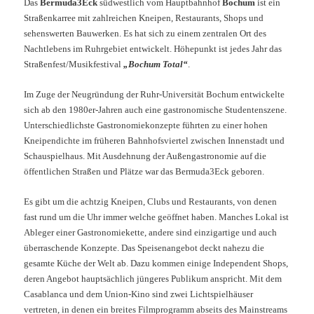
Das
Bermuda3Eck
südwestlich vom Hauptbahnhof
Bochum
ist ein
Straßenkarree mit zahlreichen Kneipen, Restaurants, Shops und
sehenswerten Bauwerken. Es hat sich zu einem zentralen Ort des
Nachtlebens im Ruhrgebiet entwickelt. Höhepunkt ist jedes Jahr das
Straßenfest/Musikfestival
„Bochum Total“
.
Im Zuge der Neugründung der Ruhr-Universität Bochum entwickelte
sich ab den 1980er-Jahren auch eine gastronomische Studentenszene.
Unterschiedlichste Gastronomiekonzepte führten zu einer hohen
Kneipendichte im früheren Bahnhofsviertel zwischen Innenstadt und
Schauspielhaus. Mit Ausdehnung der Außengastronomie auf die
öffentlichen Straßen und Plätze war das Bermuda3Eck geboren.
Es gibt um die achtzig Kneipen, Clubs und Restaurants, von denen
fast rund um die Uhr immer welche geöffnet haben. Manches Lokal ist
Ableger einer Gastronomiekette, andere sind einzigartige und auch
überraschende Konzepte. Das Speisenangebot deckt nahezu die
gesamte Küche der Welt ab. Dazu kommen einige Independent Shops,
deren Angebot hauptsächlich jüngeres Publikum anspricht. Mit dem
Casablanca und dem Union-Kino sind zwei Lichtspielhäuser
vertreten, in denen ein breites Filmprogramm abseits des Mainstreams