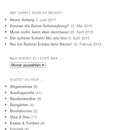
WAT GIBBET DENN SO NEUES?
Neuer Anfang
3. Juni 2017
Kennse die Ruine Hohensyburg?
10. Mai 2015
Muss nicht, kann aber durchaus!
20. April 2015
Der schöne Schein! Nix wie hin!
8. April 2015
Nur für Ruhris! Erlebe dein Revier!
15. Februar 2015
WAS BISHER ZU LESEN WAR …
Was
bisher
zu
GUCKST DU HIER …
lesen
Allgemeines
(8)
war
Ausflugsziele
(41)
…
Baudenkmäler
(8)
Biergärten
(4)
Bootstouren
(2)
Dies & Das
(17)
Essen & Trinken
(6)
Freizeit
(8)