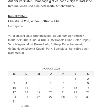
Auf der verlinkten Homepage gibt es noch einige zusätzliche
Informationen und eine detaillierte Anfahrtskizze.
Kontaktdaten:
Ebelstraße 25a, 46242 Bottrop – Ebel
Homepage
Veröffentlicht unter
Ausflugsziele
,
Baudenkmäler
,
Freizeit
,
Industriekultur
,
Kunst & Kultur
,
Metropole Ruhr
,
ReiseTipps
|
Verschlagwortet mit
BernePark
,
Bottrop
,
Emscherkunst
,
Grünanlage
,
Mischa Kuball
,
Park
,
Spielplatz
|
Schreibe einen
Kommentar
AUGUST 2026
M
D
M
D
F
S
S
1
2
3
4
5
6
7
8
9
10
11
12
13
14
15
16
17
18
19
20
21
22
23
24
25
26
27
28
29
30
31
« Juni