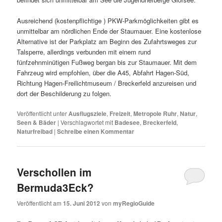
Ausreichend (kostenpflichtige ) PKW-Parkmöglichkeiten gibt es
unmittelbar am nördlichen Ende der Staumauer. Eine kostenlose
Alternative ist der Parkplatz am Beginn des Zufahrtsweges zur
Talsperre, allerdings verbunden mit einem rund
fünfzehnminütigen Fußweg bergan bis zur Staumauer. Mit dem
Fahrzeug wird empfohlen, über die A45, Abfahrt Hagen-Süd,
Richtung Hagen-Freilichtmuseum / Breckerfeld anzureisen und
dort der Beschilderung zu folgen.
Veröffentlicht unter
Ausflugsziele
,
Freizeit
,
Metropole Ruhr
,
Natur
,
Seen & Bäder
|
Verschlagwortet mit
Badesee
,
Breckerfeld
,
Naturfreibad
|
Schreibe einen Kommentar
Verschollen im
Bermuda3Eck?
Veröffentlicht am
15. Juni 2012
von
myRegioGuide