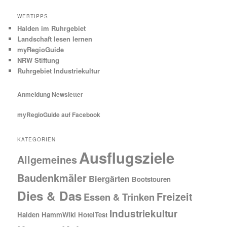
WEBTIPPS
Halden im Ruhrgebiet
Landschaft lesen lernen
myRegioGuide
NRW Stiftung
Ruhrgebiet Industriekultur
Anmeldung Newsletter
myRegioGuide auf Facebook
KATEGORIEN
Ausflugsziele
Allgemeines
Baudenkmäler
Biergärten
Bootstouren
Dies & Das
Freizeit
Essen & Trinken
Industriekultur
Halden
HammWiki
HotelTest