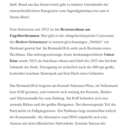
läuft. Rund um das Szeneviertel gibt es mehrere Unterkünfte der
unterschiedlichsten Kategorien vom Jugendgästehaus bis zum 4-
Sterne-Hotel.
Eine Institution seit 1952 ist das
Bratwursthaus am
Engelbertbrunnen
. Hier gibt es die ruhrgebietstypische Currywurst,
der
Herbert Grönemeyer
in seinem gleichnamigen „Welthit“ ein
Denkmal gesetzt hat. Im Bermuda3Eck steht auch Bochums erstes
Hochhaus. Das siebengeschossige, heute denkmalgeschützte
Union-
Kino
wurde 1925 als Autohaus erbaut und blieb bis 1955 das höchste
Gebäude der Stadt. Einzigartig ist sicherlich auch der 400 qm große,
kostenfrei nutzbare Skaterpark auf dem Dach eines Gebäudes.
Das Bermuda3Eck beginnt am Konrad-Adenauer-Platz, im Volksmund
kurz KAP genannt, und erstreckt sich entlang der Kortum-, Brüder-
und Viktoriastraße bis zum Südring. Am KAP befinden sich eine
zentrale Bühne und der größte Biergarten. Der überwiegende Teil der
Partymeile ist Fußgängerzone. Ein Parkhaus liegt unmittelbar östlich
der Kortumstraße. Als Alternative zum PKW empfiehlt sich eine
Anreise mit dem öffentlichen Nahverkehr. Zentrale Station der