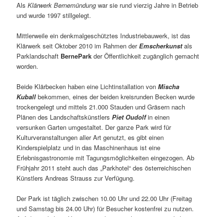
Als
Klärwerk Bernemündung
war sie rund vierzig Jahre in Betrieb
und wurde 1997 stillgelegt.
Mittlerweile ein denkmalgeschütztes Industriebauwerk, ist das
Klärwerk seit Oktober 2010 im Rahmen der
Emscherkunst
als
Parklandschaft
BernePark
der Öffentlichkeit zugänglich gemacht
worden.
Beide Klärbecken haben eine Lichtinstallation von
Mischa
Kuball
bekommen, eines der beiden kreisrunden Becken wurde
trockengelegt und mittels 21.000 Stauden und Gräsern nach
Plänen des Landschaftskünstlers
Piet Oudolf
in einen
versunken Garten umgestaltet. Der ganze Park wird für
Kulturveranstaltungen aller Art genutzt, es gibt einen
Kinderspielplatz und in das Maschinenhaus ist eine
Erlebnisgastronomie mit Tagungsmöglichkeiten eingezogen. Ab
Frühjahr 2011 steht auch das „Parkhotel“ des österreichischen
Künstlers Andreas Strauss zur Verfügung.
Der Park ist täglich zwischen 10.00 Uhr und 22.00 Uhr (Freitag
und Samstag bis 24.00 Uhr) für Besucher kostenfrei zu nutzen.