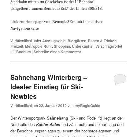
Stadtbahn mitten im Geschehen ist der U-Bahnhof
„Engelbertbrunnen/Bermuda3Eck“ der Linien 308/318.
Link zur Homepage
vom Bermuda3Eck mit interaktiver
Navigationskarte
Veröffentlicht unter
Ausflugsziele
,
Biergärten
,
Essen & Trinken
,
Freizeit
,
Metropole Ruhr
,
Shopping
,
Unterkünfte
|
Verschlagwortet
mit
Bochum
|
Schreibe einen Kommentar
Sahnehang Winterberg –
Idealer Einstieg für Ski-
Newbies
Veröffentlicht am
22. Januar 2012
von
myRegioGuide
Der Wintersportpark
Sahnehang
(Ski- und Rodellift) liegt an der
Nordseite des
Kahler Asten
und zählt aufgrund seiner Lage und
der Beschneiungsanlagen zu einem der höchstgelegenen und