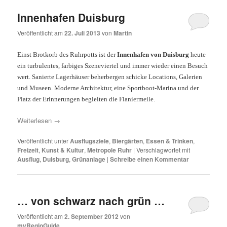
Innenhafen Duisburg
Veröffentlicht am
22. Juli 2013
von
Martin
Einst Brotkorb des Ruhrpotts ist der
Innenhafen von Duisburg
heute
ein turbulentes, farbiges Szeneviertel und immer wieder einen Besuch
wert. Sanierte Lagerhäuser beherbergen schicke Locations, Galerien
und Museen. Moderne Architektur, eine Sportboot-Marina und der
Platz der Erinnerungen begleiten die Flaniermeile.
Weiterlesen
→
Veröffentlicht unter
Ausflugsziele
,
Biergärten
,
Essen & Trinken
,
Freizeit
,
Kunst & Kultur
,
Metropole Ruhr
|
Verschlagwortet mit
Ausflug
,
Duisburg
,
Grünanlage
|
Schreibe einen Kommentar
… von schwarz nach grün …
Veröffentlicht am
2. September 2012
von
myRegioGuide