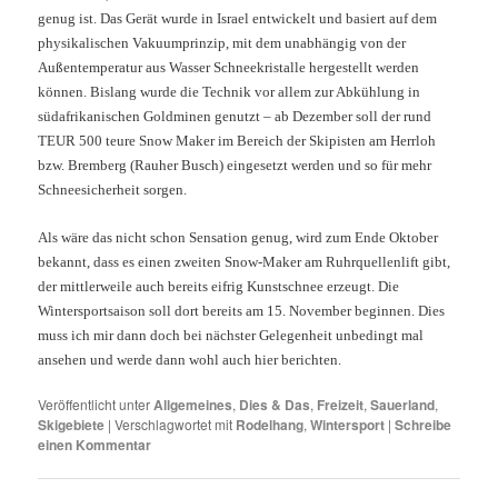
genug ist. Das Gerät wurde in Israel entwickelt und basiert auf dem
physikalischen Vakuumprinzip, mit dem unabhängig von der
Außentemperatur aus Wasser Schneekristalle hergestellt werden
können. Bislang wurde die Technik vor allem zur Abkühlung in
südafrikanischen Goldminen genutzt – ab Dezember soll der rund
TEUR 500 teure Snow Maker im Bereich der Skipisten am Herrloh
bzw. Bremberg (Rauher Busch) eingesetzt werden und so für mehr
Schneesicherheit sorgen.
Als wäre das nicht schon Sensation genug, wird zum Ende Oktober
bekannt, dass es einen zweiten Snow-Maker am Ruhrquellenlift gibt,
der mittlerweile auch bereits eifrig Kunstschnee erzeugt. Die
Wintersportsaison soll dort bereits am 15. November beginnen. Dies
muss ich mir dann doch bei nächster Gelegenheit unbedingt mal
ansehen und werde dann wohl auch hier berichten.
Veröffentlicht unter
Allgemeines
,
Dies & Das
,
Freizeit
,
Sauerland
,
Skigebiete
|
Verschlagwortet mit
Rodelhang
,
Wintersport
|
Schreibe
einen Kommentar