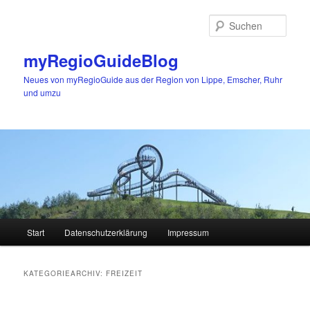
Zum
Zum
primären
sekundären
Such
Inhalt
Inhalt
springen
springen
myRegioGuideBlog
Neues von myRegioGuide aus der Region von Lippe, Emscher, Ruhr
und umzu
Hauptmenü
Start
Datenschutzerklärung
Impressum
KATEGORIEARCHIV:
FREIZEIT