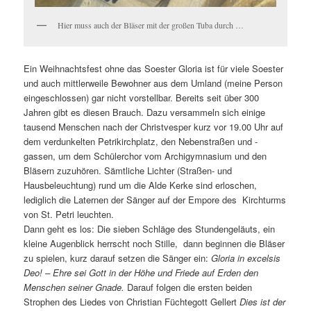
Hier muss auch der Bläser mit der großen Tuba durch …
Ein Weihnachtsfest ohne das Soester Gloria ist für viele Soester
und auch mittlerweile Bewohner aus dem Umland (meine Person
eingeschlossen) gar nicht vorstellbar. Bereits seit über 300
Jahren gibt es diesen Brauch. Dazu versammeln sich einige
tausend Menschen nach der Christvesper kurz vor 19.00 Uhr auf
dem verdunkelten Petrikirchplatz, den Nebenstraßen und -
gassen, um dem Schülerchor vom Archigymnasium und den
Bläsern zuzuhören. Sämtliche Lichter (Straßen- und
Hausbeleuchtung) rund um die Alde Kerke sind erloschen,
lediglich die Laternen der Sänger auf der Empore des Kirchturms
von St. Petri leuchten.
Dann geht es los: Die sieben Schläge des Stundengeläuts, ein
kleine Augenblick herrscht noch Stille, dann beginnen die Bläser
zu spielen, kurz darauf setzen die Sänger ein:
Gloria in excelsis
Deo! – Ehre sei Gott in der Höhe und Friede auf Erden den
Menschen seiner Gnade.
Darauf folgen die ersten beiden
Strophen des Liedes von Christian Füchtegott Gellert
Dies ist der