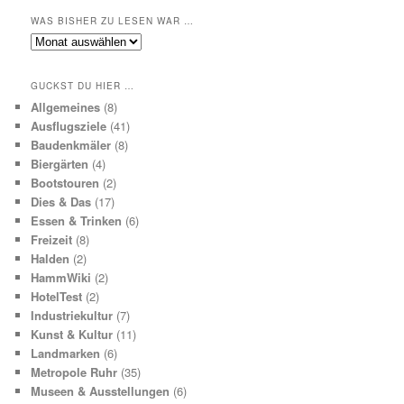
WAS BISHER ZU LESEN WAR …
Was
bisher
zu
GUCKST DU HIER …
lesen
Allgemeines
(8)
war
Ausflugsziele
(41)
…
Baudenkmäler
(8)
Biergärten
(4)
Bootstouren
(2)
Dies & Das
(17)
Essen & Trinken
(6)
Freizeit
(8)
Halden
(2)
HammWiki
(2)
HotelTest
(2)
Industriekultur
(7)
Kunst & Kultur
(11)
Landmarken
(6)
Metropole Ruhr
(35)
Museen & Ausstellungen
(6)