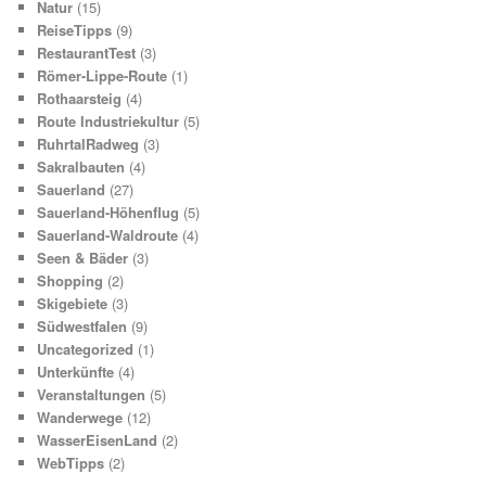
Natur
(15)
ReiseTipps
(9)
RestaurantTest
(3)
Römer-Lippe-Route
(1)
Rothaarsteig
(4)
Route Industriekultur
(5)
RuhrtalRadweg
(3)
Sakralbauten
(4)
Sauerland
(27)
Sauerland-Höhenflug
(5)
Sauerland-Waldroute
(4)
Seen & Bäder
(3)
Shopping
(2)
Skigebiete
(3)
Südwestfalen
(9)
Uncategorized
(1)
Unterkünfte
(4)
Veranstaltungen
(5)
Wanderwege
(12)
WasserEisenLand
(2)
WebTipps
(2)