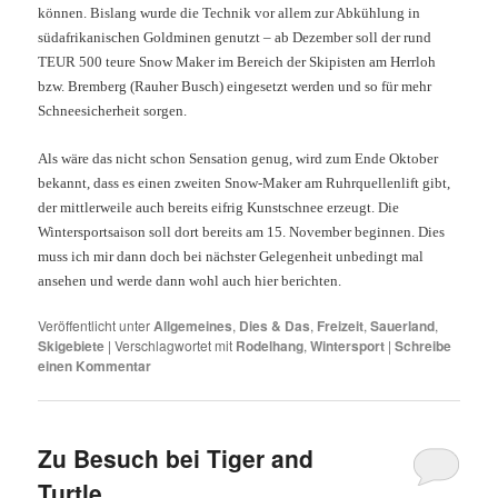
können. Bislang wurde die Technik vor allem zur Abkühlung in
südafrikanischen Goldminen genutzt – ab Dezember soll der rund
TEUR 500 teure Snow Maker im Bereich der Skipisten am Herrloh
bzw. Bremberg (Rauher Busch) eingesetzt werden und so für mehr
Schneesicherheit sorgen.
Als wäre das nicht schon Sensation genug, wird zum Ende Oktober
bekannt, dass es einen zweiten Snow-Maker am Ruhrquellenlift gibt,
der mittlerweile auch bereits eifrig Kunstschnee erzeugt. Die
Wintersportsaison soll dort bereits am 15. November beginnen. Dies
muss ich mir dann doch bei nächster Gelegenheit unbedingt mal
ansehen und werde dann wohl auch hier berichten.
Veröffentlicht unter
Allgemeines
,
Dies & Das
,
Freizeit
,
Sauerland
,
Skigebiete
|
Verschlagwortet mit
Rodelhang
,
Wintersport
|
Schreibe
einen Kommentar
Zu Besuch bei Tiger and
Turtle