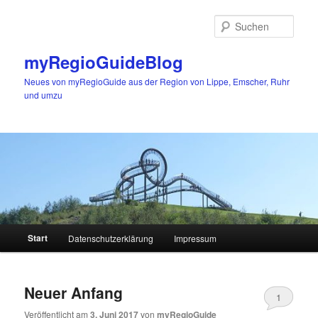
Zum
Zum
primären
sekundären
Such
Inhalt
Inhalt
springen
springen
myRegioGuideBlog
Neues von myRegioGuide aus der Region von Lippe, Emscher, Ruhr
und umzu
Hauptmenü
Start
Datenschutzerklärung
Impressum
Neuer Anfang
1
Veröffentlicht am
3. Juni 2017
von
myRegioGuide