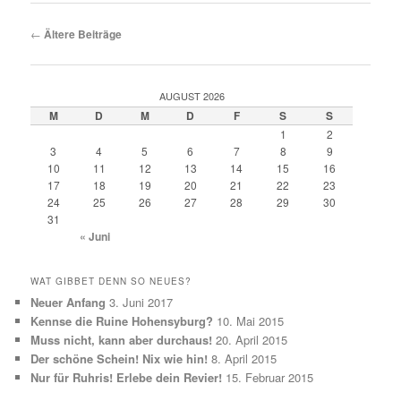
Beitragsnavigation
←
Ältere Beiträge
AUGUST 2026
M
D
M
D
F
S
S
1
2
3
4
5
6
7
8
9
10
11
12
13
14
15
16
17
18
19
20
21
22
23
24
25
26
27
28
29
30
31
« Juni
WAT GIBBET DENN SO NEUES?
Neuer Anfang
3. Juni 2017
Kennse die Ruine Hohensyburg?
10. Mai 2015
Muss nicht, kann aber durchaus!
20. April 2015
Der schöne Schein! Nix wie hin!
8. April 2015
Nur für Ruhris! Erlebe dein Revier!
15. Februar 2015