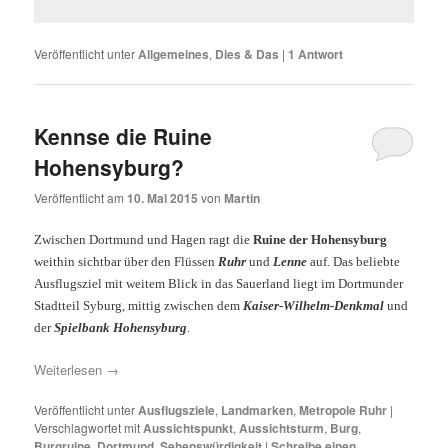
Veröffentlicht unter
Allgemeines
,
Dies & Das
|
1
Antwort
Kennse die Ruine
Hohensyburg?
Veröffentlicht am
10. Mai 2015
von
Martin
Zwischen Dortmund und Hagen ragt die
Ruine der Hohensyburg
weithin sichtbar über den Flüssen
Ruhr
und
Lenne
auf. Das beliebte
Ausflugsziel mit weitem Blick in das Sauerland liegt im Dortmunder
Stadtteil Syburg, mittig zwischen dem
Kaiser-Wilhelm-Denkmal
und
der
Spielbank Hohensyburg
.
Weiterlesen
→
Veröffentlicht unter
Ausflugsziele
,
Landmarken
,
Metropole Ruhr
|
Verschlagwortet mit
Aussichtspunkt
,
Aussichtsturm
,
Burg
,
Burgruine
,
Dortmund
,
Sehenswürdigkeit
|
Schreibe einen