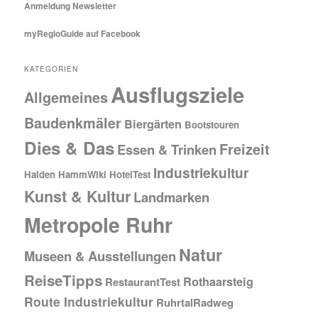
Anmeldung Newsletter
myRegioGuide auf Facebook
KATEGORIEN
Ausflugsziele
Allgemeines
Baudenkmäler
Biergärten
Bootstouren
Dies & Das
Freizeit
Essen & Trinken
Industriekultur
Halden
HammWiki
HotelTest
Kunst & Kultur
Landmarken
Metropole Ruhr
Natur
Museen & Ausstellungen
ReiseTipps
Rothaarsteig
RestaurantTest
Route Industriekultur
RuhrtalRadweg