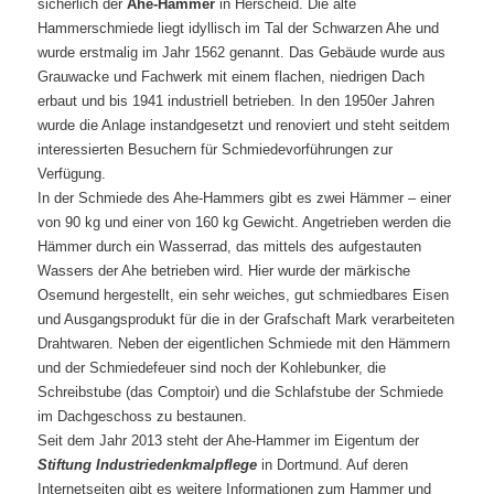
sicherlich der
Ahe-Hammer
in Herscheid. Die alte
Hammerschmiede liegt idyllisch im Tal der Schwarzen Ahe und
wurde erstmalig im Jahr 1562 genannt. Das Gebäude wurde aus
Grauwacke und Fachwerk mit einem flachen, niedrigen Dach
erbaut und bis 1941 industriell betrieben. In den 1950er Jahren
wurde die Anlage instandgesetzt und renoviert und steht seitdem
interessierten Besuchern für Schmiedevorführungen zur
Verfügung.
In der Schmiede des Ahe-Hammers gibt es zwei Hämmer – einer
von 90 kg und einer von 160 kg Gewicht. Angetrieben werden die
Hämmer durch ein Wasserrad, das mittels des aufgestauten
Wassers der Ahe betrieben wird. Hier wurde der märkische
Osemund hergestellt, ein sehr weiches, gut schmiedbares Eisen
und Ausgangsprodukt für die in der Grafschaft Mark verarbeiteten
Drahtwaren. Neben der eigentlichen Schmiede mit den Hämmern
und der Schmiedefeuer sind noch der Kohlebunker, die
Schreibstube (das Comptoir) und die Schlafstube der Schmiede
im Dachgeschoss zu bestaunen.
Seit dem Jahr 2013 steht der Ahe-Hammer im Eigentum der
Stiftung Industriedenkmalpflege
in Dortmund. Auf deren
Internetseiten gibt es weitere Informationen zum Hammer und