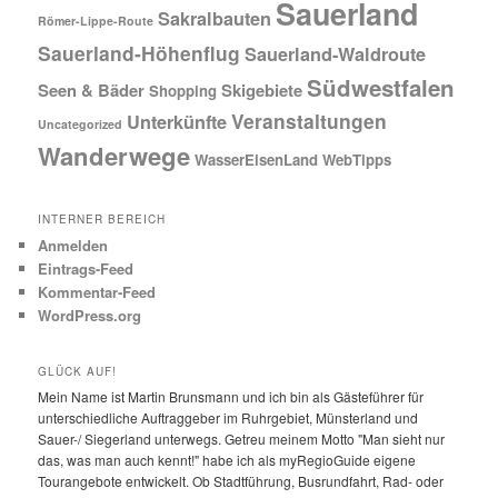
Sauerland
Sakralbauten
Römer-Lippe-Route
Sauerland-Höhenflug
Sauerland-Waldroute
Südwestfalen
Seen & Bäder
Skigebiete
Shopping
Veranstaltungen
Unterkünfte
Uncategorized
Wanderwege
WasserEisenLand
WebTipps
INTERNER BEREICH
Anmelden
Eintrags-Feed
Kommentar-Feed
WordPress.org
GLÜCK AUF!
Mein Name ist Martin Brunsmann und ich bin als Gästeführer für
unterschiedliche Auftraggeber im Ruhrgebiet, Münsterland und
Sauer-/ Siegerland unterwegs. Getreu meinem Motto "Man sieht nur
das, was man auch kennt!" habe ich als myRegioGuide eigene
Tourangebote entwickelt. Ob Stadtführung, Busrundfahrt, Rad- oder