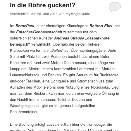
In die Röhre gucken!?
1
Veröffentlicht am
28. Juli 2011
von
myRegioGuide
Im
BernePark
, einer ehemaligen Kläranlage in
Bottrop-Ebel
, hat
die
Emscher-Genossenschaft
zusammen mit dem
österreichischen Künstler
Andreas Strauss
„dasparkhotel
bernepark“
verwirklicht. Oberhalb der beiden früheren
Klärbecken warten fünf
„Suiten“
auf Übernachtungsgäste. Jede
Suite mit Platz für zwei Personen besteht aus einem Beton-
Kanalrohr mit rund zwei Metern Durchmesser, einer Länge von
knapp drei Metern, einem komfortablen Lattenrost mit Matraze,
Leinenschlafsack und Decken. Es gibt Stauraum für Rucksäcke
und/oder Taschen, eine Lichtquelle und Stromanschluss zum
Aufladen des Mobiltelefons oder Nutzung eines Notebooks. Liegt
man auf dem Rücken, kann man durch eine verglaste Öffnung in
den Nachthimmel schauen. Toilette, Dusche und
Waschgelegenheit gibt es im getrennt aufgestellen
Sanitärcontainer.
Eine Buchung erfolgt ausschließlich über die Homepage, die
maximale Aufenthaltsdauer beträgt drei Tage. Man bekommt per