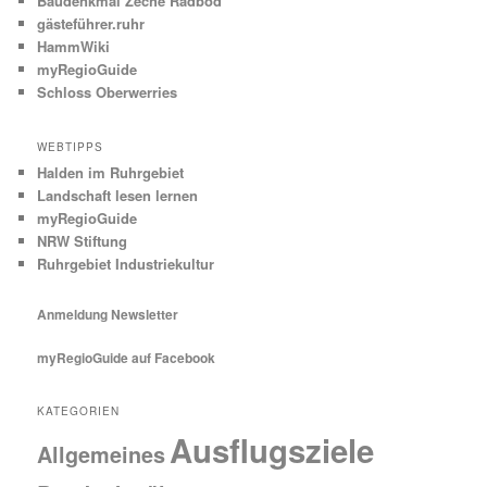
Baudenkmal Zeche Radbod
gästeführer.ruhr
HammWiki
myRegioGuide
Schloss Oberwerries
WEBTIPPS
Halden im Ruhrgebiet
Landschaft lesen lernen
myRegioGuide
NRW Stiftung
Ruhrgebiet Industriekultur
Anmeldung Newsletter
myRegioGuide auf Facebook
KATEGORIEN
Ausflugsziele
Allgemeines