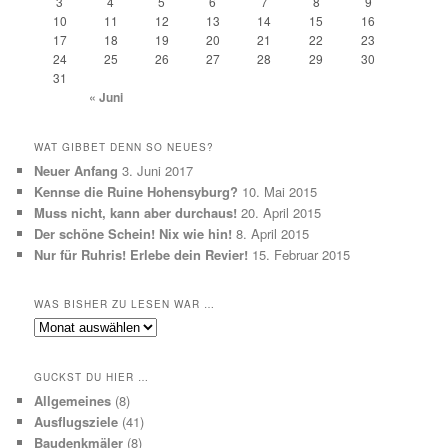
3
4
5
6
7
8
9
10
11
12
13
14
15
16
17
18
19
20
21
22
23
24
25
26
27
28
29
30
31
« Juni
WAT GIBBET DENN SO NEUES?
Neuer Anfang
3. Juni 2017
Kennse die Ruine Hohensyburg?
10. Mai 2015
Muss nicht, kann aber durchaus!
20. April 2015
Der schöne Schein! Nix wie hin!
8. April 2015
Nur für Ruhris! Erlebe dein Revier!
15. Februar 2015
WAS BISHER ZU LESEN WAR …
Was
bisher
zu
GUCKST DU HIER …
lesen
Allgemeines
(8)
war
Ausflugsziele
(41)
…
Baudenkmäler
(8)