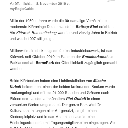
Veröffentlicht am
8. November 2010
von
myRegioGuide
Mitte der 1950er Jahre wurde die für damalige Verhältnisse
modernste Kläranlage Deutschlands im
Bottrop-Ebel
errichtet.
Als
Klärwerk Bernemündung
war sie rund vierzig Jahre in Betrieb
und wurde 1997 stillgelegt.
Mittlerweile ein denkmalgeschütztes Industriebauwerk, ist das
Klärwerk seit Oktober 2010 im Rahmen der
Emscherkunst
als
Parklandschaft
BernePark
der Öffentlichkeit zugänglich gemacht
worden.
Beide Klärbecken haben eine Lichtinstallation von
Mischa
Kuball
bekommen, eines der beiden kreisrunden Becken wurde
trockengelegt und mittels 21.000 Stauden und Gräsern nach
Plänen des Landschaftskünstlers
Piet Oudolf
in einen
versunken Garten umgestaltet. Der ganze Park wird für
Kulturveranstaltungen aller Art genutzt, es gibt einen
Kinderspielplatz und in das Maschinenhaus ist eine
Erlebnisgastronomie mit Tagungsmöglichkeiten eingezogen. Ab