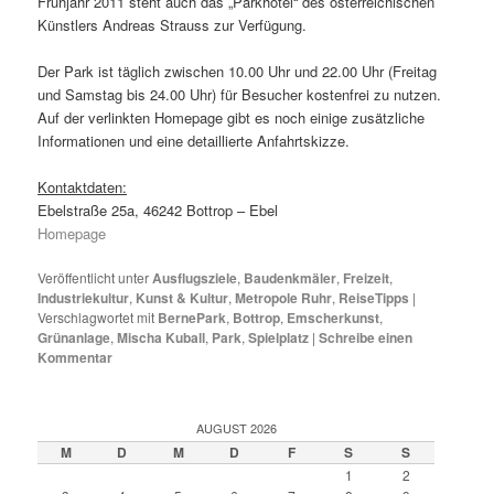
Frühjahr 2011 steht auch das „Parkhotel“ des österreichischen
Künstlers Andreas Strauss zur Verfügung.
Der Park ist täglich zwischen 10.00 Uhr und 22.00 Uhr (Freitag
und Samstag bis 24.00 Uhr) für Besucher kostenfrei zu nutzen.
Auf der verlinkten Homepage gibt es noch einige zusätzliche
Informationen und eine detaillierte Anfahrtskizze.
Kontaktdaten:
Ebelstraße 25a, 46242 Bottrop – Ebel
Homepage
Veröffentlicht unter
Ausflugsziele
,
Baudenkmäler
,
Freizeit
,
Industriekultur
,
Kunst & Kultur
,
Metropole Ruhr
,
ReiseTipps
|
Verschlagwortet mit
BernePark
,
Bottrop
,
Emscherkunst
,
Grünanlage
,
Mischa Kuball
,
Park
,
Spielplatz
|
Schreibe einen
Kommentar
AUGUST 2026
M
D
M
D
F
S
S
1
2