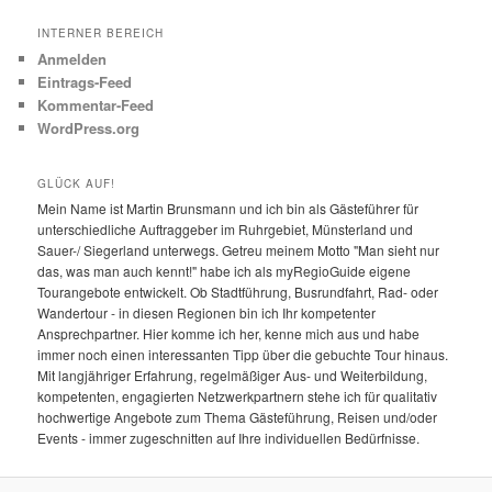
INTERNER BEREICH
Anmelden
Eintrags-Feed
Kommentar-Feed
WordPress.org
GLÜCK AUF!
Mein Name ist Martin Brunsmann und ich bin als Gästeführer für
unterschiedliche Auftraggeber im Ruhrgebiet, Münsterland und
Sauer-/ Siegerland unterwegs. Getreu meinem Motto "Man sieht nur
das, was man auch kennt!" habe ich als myRegioGuide eigene
Tourangebote entwickelt. Ob Stadtführung, Busrundfahrt, Rad- oder
Wandertour - in diesen Regionen bin ich Ihr kompetenter
Ansprechpartner. Hier komme ich her, kenne mich aus und habe
immer noch einen interessanten Tipp über die gebuchte Tour hinaus.
Mit langjähriger Erfahrung, regelmäßiger Aus- und Weiterbildung,
kompetenten, engagierten Netzwerkpartnern stehe ich für qualitativ
hochwertige Angebote zum Thema Gästeführung, Reisen und/oder
Events - immer zugeschnitten auf Ihre individuellen Bedürfnisse.