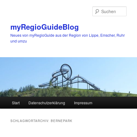
Zum
Zum
primären
sekundären
Such
Inhalt
Inhalt
springen
springen
myRegioGuideBlog
Neues von myRegioGuide aus der Region von Lippe, Emscher, Ruhr
und umzu
Hauptmenü
Start
Datenschutzerklärung
Impressum
SCHLAGWORTARCHIV:
BERNEPARK