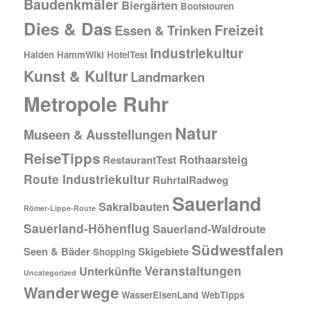
Baudenkmäler
Biergärten
Bootstouren
Dies & Das
Freizeit
Essen & Trinken
Industriekultur
Halden
HammWiki
HotelTest
Kunst & Kultur
Landmarken
Metropole Ruhr
Natur
Museen & Ausstellungen
ReiseTipps
Rothaarsteig
RestaurantTest
Route Industriekultur
RuhrtalRadweg
Sauerland
Sakralbauten
Römer-Lippe-Route
Sauerland-Höhenflug
Sauerland-Waldroute
Südwestfalen
Seen & Bäder
Skigebiete
Shopping
Veranstaltungen
Unterkünfte
Uncategorized
Wanderwege
WasserEisenLand
WebTipps