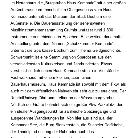
im Herrenhaus die „Burgstuben Haus Kemnade“ mit einer großen
Außenterrasse im Innenhof. Im Obergeschoss vom Haus
Kemnade unterhält das Museum der Stadt Bochum eine
Außenstelle. Die Dauerausstellung der sehenswerten
Musikinstrumentensammlung Grumbt umfasst rund 1.800
Instrumente verschiedenster Epochen. Eine weitere dauerhafte
Ausstellung unter dem Namen „Schatzkammer Kemnade“
unterhält die Sparkasse Bochum zum Thema Geldgeschichte.
Schwerpunkt ist eine Sammlung von Spardosen aus den
verschiedensten Kulturkreisen und Jahrhunderten. Etwas
versteckt östlich neben Haus Kemnade steht ein Vierständer-
Fachwerkhaus mit einem kleinen, aber feinen
Bauerhausmuseum.
Haus Kemnade ist sowohl mit dem Pkw, als
auch mit dem öffentlichen Nahverkehr sehr gut zu erreichen. Der
RuhrtalRadweg führt unmittelbar an der Wasserburg vorbei.
Nördlich der Gräfte befindet sich ein großer Pkw-Parkplatz, der
ein idealer Ausgangspunkt für zahlreiche Spaziergänge und
ausgedehnte Wanderungen ist. Von hier aus sind u.a. der
Kemnader See, die Burg Blankenstein, die Stiepeler Dorfkirche,
der Treidelpfad entlang der Ruhr oder auch das