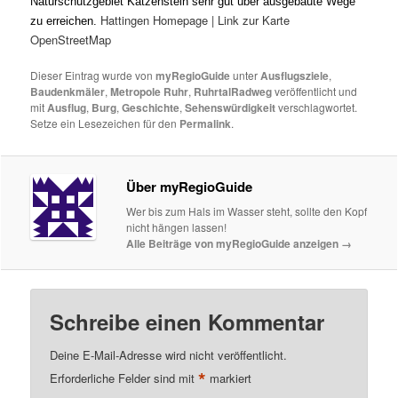
Naturschutzgebiet Katzenstein sehr gut über ausgebaute Wege
Hattingen Homepage | Link zur Karte
zu erreichen.
OpenStreetMap
Dieser Eintrag wurde von
myRegioGuide
unter
Ausflugsziele
,
Baudenkmäler
,
Metropole Ruhr
,
RuhrtalRadweg
veröffentlicht und
mit
Ausflug
,
Burg
,
Geschichte
,
Sehenswürdigkeit
verschlagwortet.
Setze ein Lesezeichen für den
Permalink
.
Über myRegioGuide
Wer bis zum Hals im Wasser steht, sollte den Kopf
nicht hängen lassen!
Alle Beiträge von myRegioGuide anzeigen
→
Schreibe einen Kommentar
Deine E-Mail-Adresse wird nicht veröffentlicht.
*
Erforderliche Felder sind mit
markiert