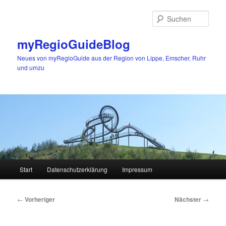
Zum
primären
Such
Inhalt
springen
myRegioGuideBlog
Neues von myRegioGuide aus der Region von Lippe, Emscher, Ruhr
und umzu
Hauptmenü
Start
Datenschutzerklärung
Impressum
Beitragsnavigation
←
Vorheriger
Nächster
→