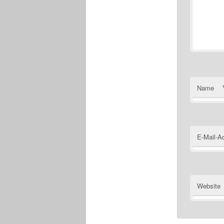
Name
E-Mail-A
Website