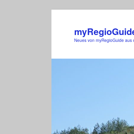
Zum
primären
Inhalt
myRegioGuid
springen
Neues von myRegioGuide aus d