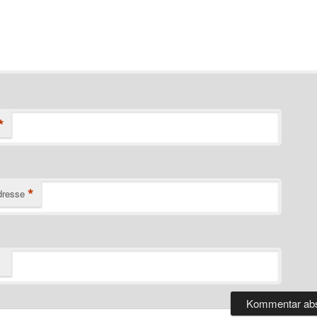
*
*
dresse